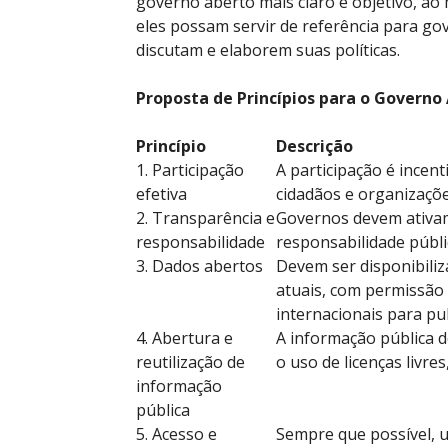
governo aberto mais claro e objetivo, ao
eles possam servir de referência para gov
discutam e elaborem suas políticas.
Proposta de Princípios para o Governo
Princípio
Descrição
1. Participação
A participação é incent
efetiva
cidadãos e organizaçõe
2. Transparência e
Governos devem ativam
responsabilidade
responsabilidade públi
3. Dados abertos
Devem ser disponibili
atuais, com permissão 
internacionais para pu
4. Abertura e
A informação pública de
reutilização de
o uso de licenças livre
informação
pública
5. Acesso e
Sempre que possível, u