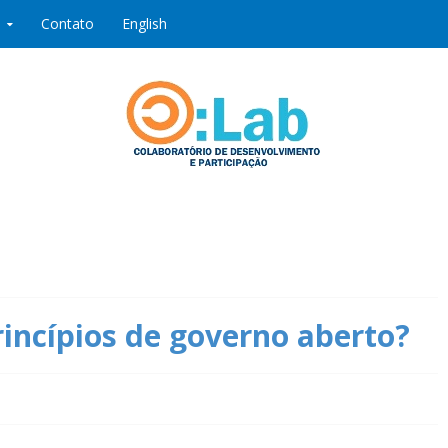
Contato
English
ipação
rincípios de governo aberto?