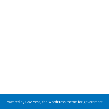
Powered by
GovPress
, the
WordPress
theme for government.