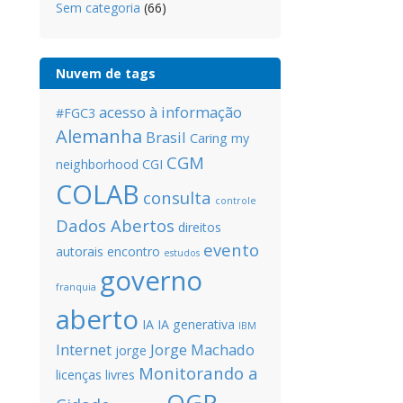
Sem categoria
(66)
Nuvem de tags
acesso à informação
#FGC3
Alemanha
Brasil
Caring my
CGM
neighborhood
CGI
COLAB
consulta
controle
Dados Abertos
direitos
evento
autorais
encontro
estudos
governo
franquia
aberto
IA
IA generativa
IBM
Internet
Jorge Machado
jorge
Monitorando a
licenças livres
OGP