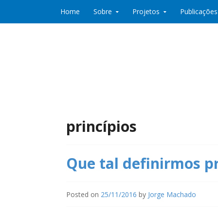
Skip to content
Home
Sobre
Projetos
Publicações
Co:Laboratório de Desenvolvimento e Partic
Co:Lab
princípios
Que tal definirmos p
Posted on
25/11/2016
by
Jorge Machado