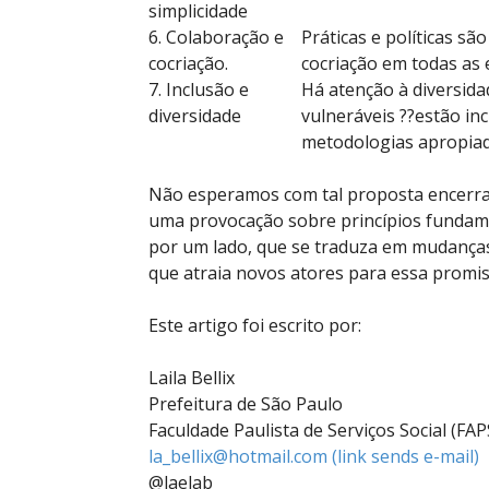
simplicidade
6. Colaboração e
Práticas e políticas s
cocriação.
cocriação em todas as 
7. Inclusão e
Há atenção à diversidad
diversidade
vulneráveis ??estão inc
metodologias apropiada
Não esperamos com tal proposta encerra
uma provocação sobre princípios fundame
por um lado, que se traduza em mudanças
que atraia novos atores para essa promi
Este artigo foi escrito por:
Laila Bellix
Prefeitura de São Paulo
Faculdade Paulista de Serviços Social (FAP
la_bellix@hotmail.com
(link sends e-mail)
@laelab