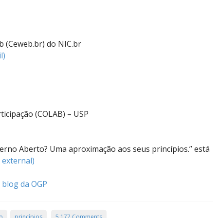
 (Ceweb.br) do NIC.br
l)
ticipação (COLAB) – USP
erno Aberto? Uma aproximação aos seus princípios.” está
s external)
o
blog da OGP
o
princípios
5.177 Comments