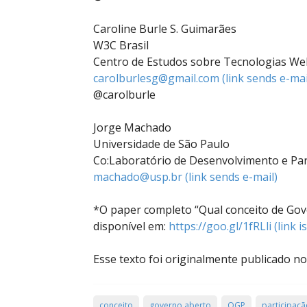
Caroline Burle S. Guimarães
W3C Brasil
Centro de Estudos sobre Tecnologias Web
carolburlesg@gmail.com
(link sends e-mai
@carolburle
Jorge Machado
Universidade de São Paulo
Co:Laboratório de Desenvolvimento e Par
machado@usp.br
(link sends e-mail)
*O paper completo “Qual conceito de Gov
disponível em:
https://goo.gl/1fRLli
(link i
Esse texto foi originalmente publicado n
conceito
governo aberto
OGP
participaçã