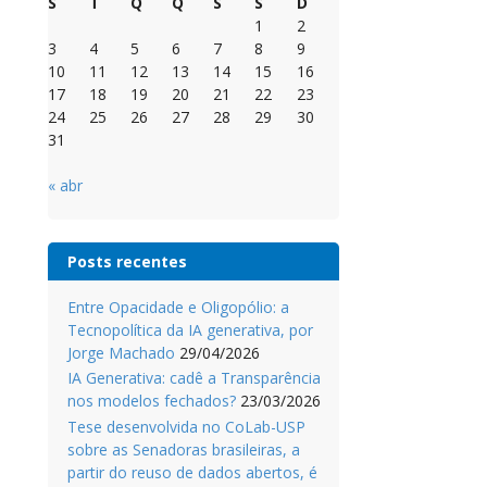
S
T
Q
Q
S
S
D
1
2
3
4
5
6
7
8
9
10
11
12
13
14
15
16
17
18
19
20
21
22
23
24
25
26
27
28
29
30
31
« abr
Posts recentes
Entre Opacidade e Oligopólio: a
Tecnopolítica da IA generativa, por
Jorge Machado
29/04/2026
IA Generativa: cadê a Transparência
nos modelos fechados?
23/03/2026
Tese desenvolvida no CoLab-USP
sobre as Senadoras brasileiras, a
partir do reuso de dados abertos, é