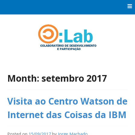
Skip
to
content
Co:Laboratório de Desenvolvimento e Participação
Co:Lab
Month:
setembro 2017
Visita ao Centro Watson de
Internet das Coisas da IBM
Posted on
15/09/2017
by
Jorge Machado