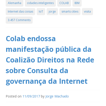
Alemanha
cidades inteligentes
COLAB
IBM
Internet das coisas
IoT
jorge
smarts cities
visita
3.457 Comments
Colab endossa
manifestação pública da
Coalizão Direitos na Rede
sobre Consulta da
governança da Internet
Posted on
11/09/2017
by
Jorge Machado