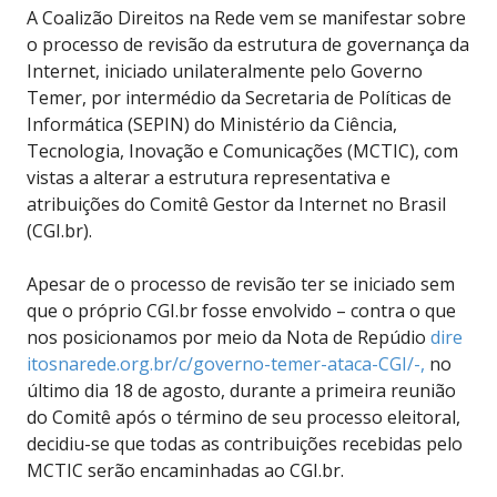
A Coalizão Direitos na Rede vem se manifestar sobre
o processo de revisão da estrutura de governança da
Internet, iniciado unilateralmente pelo Governo
Temer, por intermédio da Secretaria de Políticas de
Informática (SEPIN) do Ministério da Ciência,
Tecnologia, Inovação e Comunicações (MCTIC), com
vistas a alterar a estrutura representativa e
atribuições do Comitê Gestor da Internet no Brasil
(CGI.br).
Apesar de o processo de revisão ter se iniciado sem
que o próprio CGI.br fosse envolvido – contra o que
nos posicionamos por meio da Nota de Repúdio
dire​
itos​nare​de.o​rg.b​r/c/​gove​rno-​teme​r-at​aca-​CGI/​-,
no
último dia 18 de agosto, durante a primeira reunião
do Comitê após o término de seu processo eleitoral,
decidiu-se que todas as contribuições recebidas pelo
MCTIC serão encaminhadas ao CGI.br.