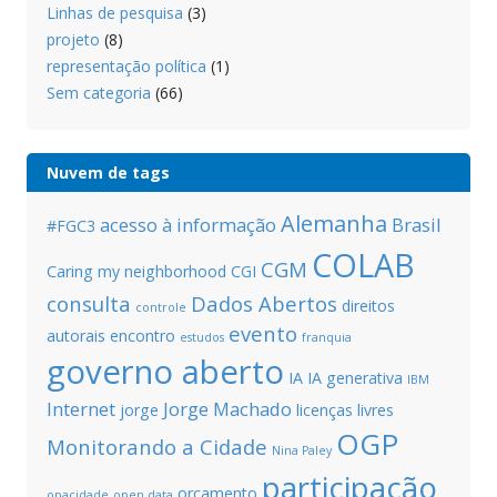
Linhas de pesquisa
(3)
projeto
(8)
representação política
(1)
Sem categoria
(66)
Nuvem de tags
Alemanha
acesso à informação
Brasil
#FGC3
COLAB
CGM
Caring my neighborhood
CGI
consulta
Dados Abertos
direitos
controle
evento
autorais
encontro
estudos
franquia
governo aberto
IA
IA generativa
IBM
Internet
Jorge Machado
jorge
licenças livres
OGP
Monitorando a Cidade
Nina Paley
participação
orçamento
opacidade
open data