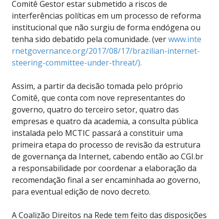
Comitê Gestor estar submetido a riscos de
interferências políticas em um processo de reforma
institucional que não surgiu de forma endógena ou
tenha sido debatido pela comunidade. (ver
www.​inte​
rnet​gove​rnan​ce.o​rg/2​017/​08/1​7/br​azil​ian-​inte​rnet​-
ste​erin​g-co​mmit​tee-​unde​r-th​reat​/).
Assim, a partir da decisão tomada pelo próprio
Comitê, que conta com nove representantes do
governo, quatro do terceiro setor, quatro das
empresas e quatro da academia, a consulta pública
instalada pelo MCTIC passará a constituir uma
primeira etapa do processo de revisão da estrutura
de governança da Internet, cabendo então ao CGI.br
a responsabilidade por coordenar a elaboração da
recomendação final a ser encaminhada ao governo,
para eventual edição de novo decreto.
A Coalizão Direitos na Rede tem feito das disposições