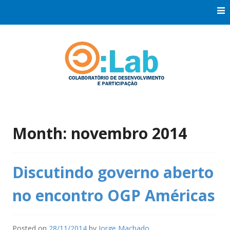
Skip
to
content
Co:Laboratório de Desenvolvimento e Participação
Co:Lab
Month:
novembro 2014
Discutindo governo aberto
no encontro OGP Américas
Posted on
28/11/2014
by
Jorge Machado