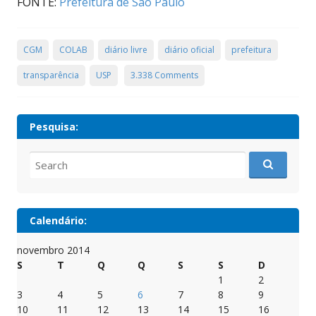
FONTE:
Prefeitura de São Paulo
CGM
COLAB
diário livre
diário oficial
prefeitura
transparência
USP
3.338 Comments
Pesquisa:
Search
for:
Calendário:
novembro 2014
S
T
Q
Q
S
S
D
1
2
3
4
5
6
7
8
9
10
11
12
13
14
15
16