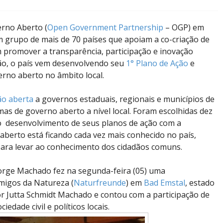
erno Aberto (
Open Government Partnership
– OGP) em
 grupo de mais de 70 países que apoiam a co-criação de
am promover a transparência, participação e inovação
tão, o país vem desenvolvendo seu
1° Plano de Ação
e
no aberto no âmbito local.
ão aberta
a governos estaduais, regionais e municípios de
s de governo aberto a nível local. Foram escolhidas dez
o desenvolvimento de seus planos de ação com a
 aberto está ficando cada vez mais conhecido no país,
para levar ao conhecimento dos cidadãos comuns.
orge Machado fez na segunda-feira (05) uma
migos da Natureza (
Naturfreunde
) em
Bad Emstal
, estado
r Jutta Schmidt Machado e contou com a participação de
dade civil e políticos locais.