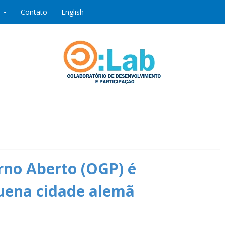
Contato
English
ipação
rno Aberto (OGP) é
uena cidade alemã