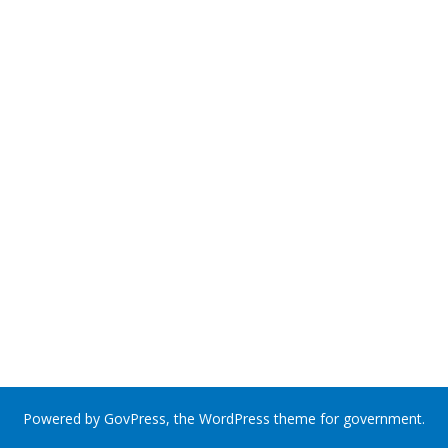
Powered by
GovPress
, the
WordPress
theme for government.