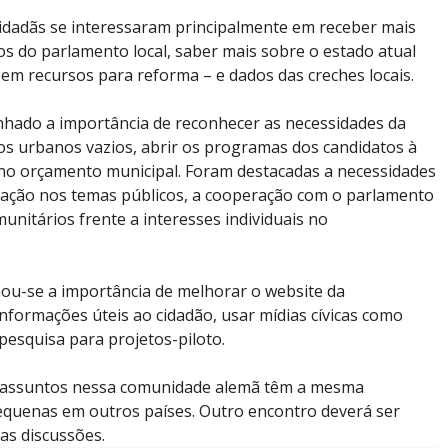
cidadãs se interessaram principalmente em receber mais
s do parlamento local, saber mais sobre o estado atual
sem recursos para reforma – e dados das creches locais.
linhado a importância de reconhecer as necessidades da
s urbanos vazios, abrir os programas dos candidatos à
al no orçamento municipal. Foram destacadas a necessidades
ulação nos temas públicos, a cooperação com o parlamento
unitários frente a interesses individuais no
hou-se a importância de melhorar o website da
formações úteis ao cidadão, usar mídias cívicas como
pesquisa para projetos-piloto.
s assuntos nessa comunidade alemã têm a mesma
quenas em outros países. Outro encontro deverá ser
as discussões.