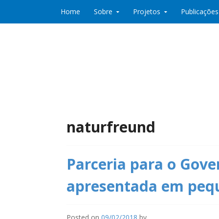
Skip to content
Home
Sobre
Projetos
Publicações
Co:Laboratório de Desenvolvimento e Partic
Co:Lab
naturfreund
Parceria para o Gove
apresentada em peq
Posted on
09/02/2018
by