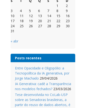
S
T
Q
Q
S
S
D
1
2
3
4
5
6
7
8
9
10
11
12
13
14
15
16
17
18
19
20
21
22
23
24
25
26
27
28
29
30
31
« abr
Posts recentes
Entre Opacidade e Oligopólio: a
Tecnopolítica da IA generativa, por
Jorge Machado
29/04/2026
IA Generativa: cadê a Transparência
nos modelos fechados?
23/03/2026
Tese desenvolvida no CoLab-USP
sobre as Senadoras brasileiras, a
partir do reuso de dados abertos, é