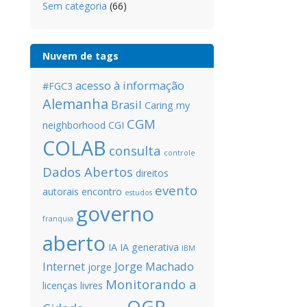
Sem categoria
(66)
Nuvem de tags
acesso à informação
#FGC3
Alemanha
Brasil
Caring my
CGM
neighborhood
CGI
COLAB
consulta
controle
Dados Abertos
direitos
evento
autorais
encontro
estudos
governo
franquia
aberto
IA
IA generativa
IBM
Internet
Jorge Machado
jorge
Monitorando a
licenças livres
OGP