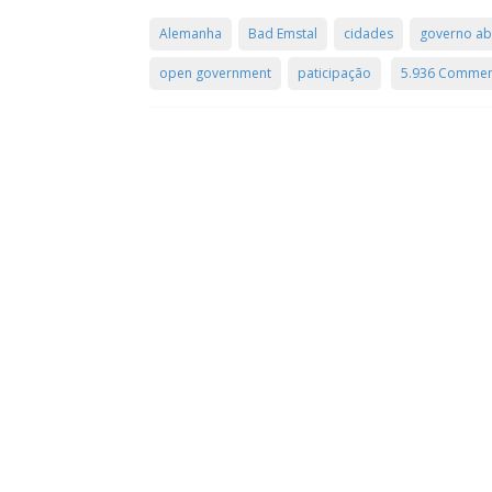
Alemanha
Bad Emstal
cidades
governo ab
open government
paticipação
5.936 Commen