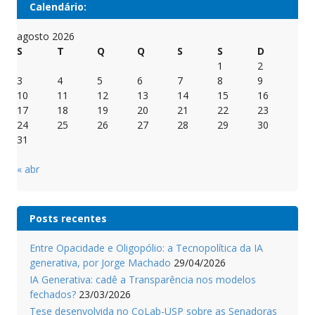
Calendário:
agosto 2026
S
T
Q
Q
S
S
D
1
2
3
4
5
6
7
8
9
10
11
12
13
14
15
16
17
18
19
20
21
22
23
24
25
26
27
28
29
30
31
« abr
Posts recentes
Entre Opacidade e Oligopólio: a Tecnopolítica da IA
generativa, por Jorge Machado
29/04/2026
IA Generativa: cadê a Transparência nos modelos
fechados?
23/03/2026
Tese desenvolvida no CoLab-USP sobre as Senadoras