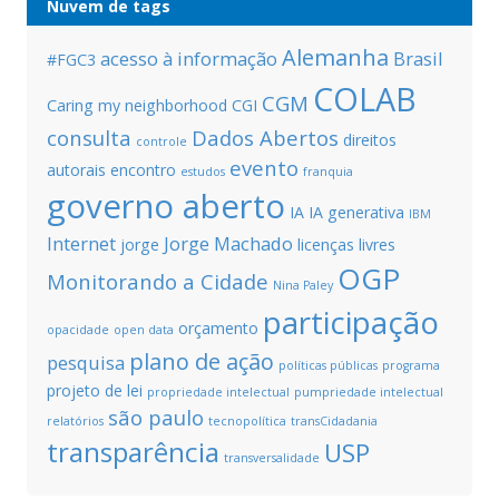
Nuvem de tags
Alemanha
acesso à informação
Brasil
#FGC3
COLAB
CGM
Caring my neighborhood
CGI
consulta
Dados Abertos
direitos
controle
evento
autorais
encontro
estudos
franquia
governo aberto
IA
IA generativa
IBM
Internet
Jorge Machado
jorge
licenças livres
OGP
Monitorando a Cidade
Nina Paley
participação
orçamento
opacidade
open data
plano de ação
pesquisa
políticas públicas
programa
projeto de lei
propriedade intelectual
pumpriedade intelectual
são paulo
relatórios
tecnopolítica
transCidadania
transparência
USP
transversalidade