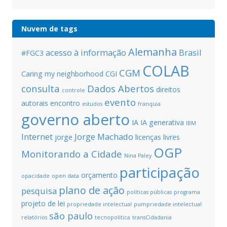
Nuvem de tags
Alemanha
acesso à informação
Brasil
#FGC3
COLAB
CGM
Caring my neighborhood
CGI
consulta
Dados Abertos
direitos
controle
evento
autorais
encontro
estudos
franquia
governo aberto
IA
IA generativa
IBM
Internet
Jorge Machado
jorge
licenças livres
OGP
Monitorando a Cidade
Nina Paley
participação
orçamento
opacidade
open data
plano de ação
pesquisa
políticas públicas
programa
projeto de lei
propriedade intelectual
pumpriedade intelectual
são paulo
relatórios
tecnopolítica
transCidadania