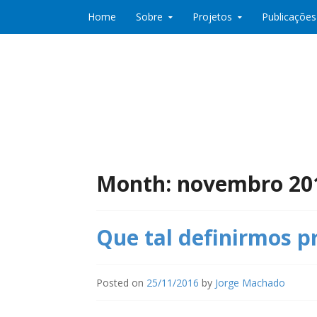
Skip to content
Home
Sobre
Projetos
Publicações
Co:Laboratório de Desenvolvimento e Partic
Co:Lab
Month:
novembro 20
Que tal definirmos p
Posted on
25/11/2016
by
Jorge Machado