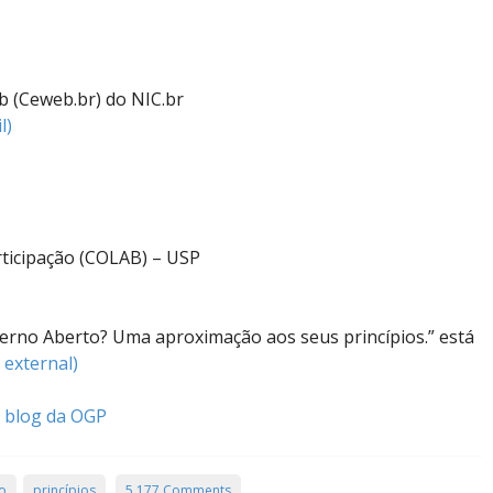
 (Ceweb.br) do NIC.br
l)
ticipação (COLAB) – USP
erno Aberto? Uma aproximação aos seus princípios.” está
s external)
o
blog da OGP
o
princípios
5.177 Comments