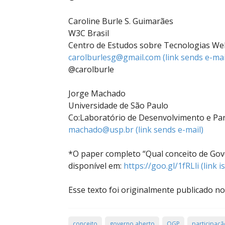
Caroline Burle S. Guimarães
W3C Brasil
Centro de Estudos sobre Tecnologias Web
carolburlesg@gmail.com
(link sends e-mai
@carolburle
Jorge Machado
Universidade de São Paulo
Co:Laboratório de Desenvolvimento e Par
machado@usp.br
(link sends e-mail)
*O paper completo “Qual conceito de Gov
disponível em:
https://goo.gl/1fRLli
(link i
Esse texto foi originalmente publicado n
conceito
governo aberto
OGP
participaçã