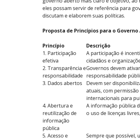
governo aberto mais claro e objetivo, ao
eles possam servir de referência para gov
discutam e elaborem suas políticas.
Proposta de Princípios para o Governo
Princípio
Descrição
1. Participação
A participação é incent
efetiva
cidadãos e organizaçõe
2. Transparência e
Governos devem ativam
responsabilidade
responsabilidade públi
3. Dados abertos
Devem ser disponibili
atuais, com permissão 
internacionais para pu
4. Abertura e
A informação pública de
reutilização de
o uso de licenças livre
informação
pública
5. Acesso e
Sempre que possível, u