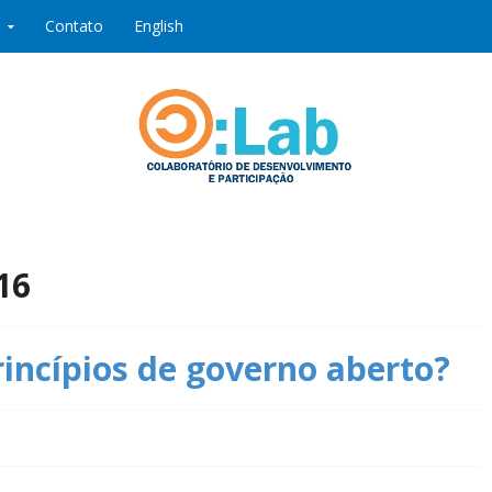
Contato
English
ipação
16
rincípios de governo aberto?