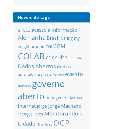
Nuvem de tags
acesso à informação
#FGC3
Alemanha
Brasil
Caring my
CGM
neighborhood
CGI
COLAB
consulta
controle
Dados Abertos
direitos
evento
autorais
encontro
estudos
governo
franquia
aberto
IA
IA generativa
IBM
Internet
Jorge Machado
jorge
Monitorando a
licenças livres
OGP
Cidade
Nina Paley