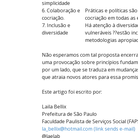
simplicidade
6. Colaboração e
Práticas e políticas s
cocriação.
cocriação em todas as 
7. Inclusão e
Há atenção à diversidad
diversidade
vulneráveis ??estão inc
metodologias apropiada
Não esperamos com tal proposta encerra
uma provocação sobre princípios fundame
por um lado, que se traduza em mudanças
que atraia novos atores para essa promi
Este artigo foi escrito por:
Laila Bellix
Prefeitura de São Paulo
Faculdade Paulista de Serviços Social (FAP
la_bellix@hotmail.com
(link sends e-mail)
@laelab