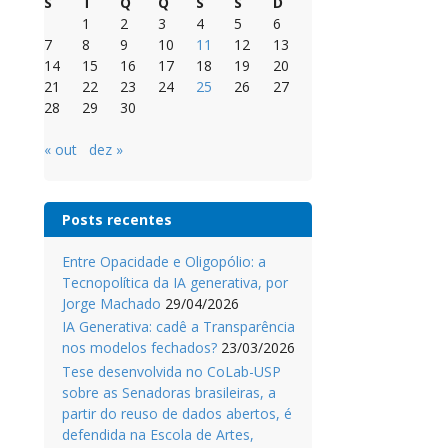
S
T
Q
Q
S
S
D
1
2
3
4
5
6
7
8
9
10
11
12
13
14
15
16
17
18
19
20
21
22
23
24
25
26
27
28
29
30
« out
dez »
Posts recentes
Entre Opacidade e Oligopólio: a
Tecnopolítica da IA generativa, por
Jorge Machado
29/04/2026
IA Generativa: cadê a Transparência
nos modelos fechados?
23/03/2026
Tese desenvolvida no CoLab-USP
sobre as Senadoras brasileiras, a
partir do reuso de dados abertos, é
defendida na Escola de Artes,