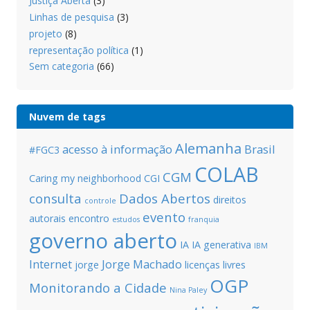
Justiça Aberta
(3)
Linhas de pesquisa
(3)
projeto
(8)
representação política
(1)
Sem categoria
(66)
Nuvem de tags
Alemanha
acesso à informação
Brasil
#FGC3
COLAB
CGM
Caring my neighborhood
CGI
consulta
Dados Abertos
direitos
controle
evento
autorais
encontro
estudos
franquia
governo aberto
IA
IA generativa
IBM
Internet
Jorge Machado
jorge
licenças livres
OGP
Monitorando a Cidade
Nina Paley