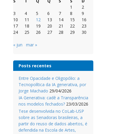
S
T
Q
Q
S
S
D
1
2
3
4
5
6
7
8
9
10
11
12
13
14
15
16
17
18
19
20
21
22
23
24
25
26
27
28
29
30
« jun
mar »
Posts recentes
Entre Opacidade e Oligopólio: a
Tecnopolítica da IA generativa, por
Jorge Machado
29/04/2026
IA Generativa: cadê a Transparência
nos modelos fechados?
23/03/2026
Tese desenvolvida no CoLab-USP
sobre as Senadoras brasileiras, a
partir do reuso de dados abertos, é
defendida na Escola de Artes,