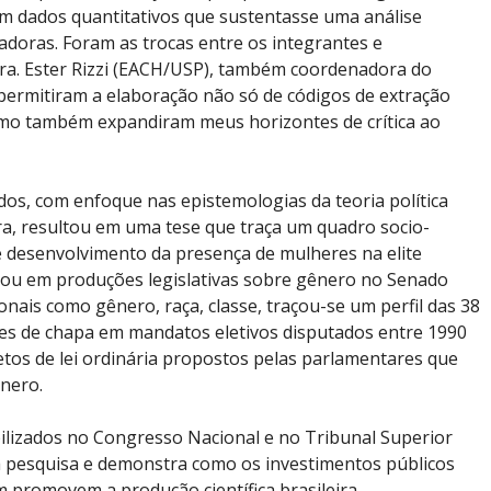
m dados quantitativos que sustentasse uma análise
nadoras. Foram as trocas entre os integrantes e
Dra. Ester Rizzi (EACH/USP), também coordenadora do
 permitiram a elaboração não só de códigos de extração
omo também expandiram meus horizontes de crítica ao
dos, com enfoque nas epistemologias da teoria política
leira, resultou em uma tese que traça um quadro socio-
 e desenvolvimento da presença de mulheres na elite
obrou em produções legislativas sobre gênero no Senado
onais como gênero, raça, classe, traçou-se um perfil das 38
ares de chapa em mandatos eletivos disputados entre 1990
tos de lei ordinária propostos pelas parlamentares que
ênero.
bilizados no Congresso Nacional e no Tribunal Superior
 da pesquisa e demonstra como os investimentos públicos
 promovem a produção científica brasileira,