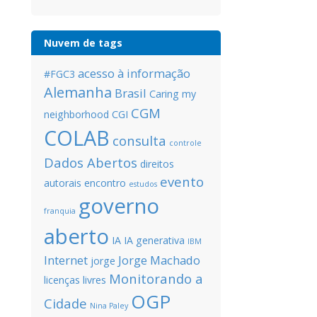
Nuvem de tags
acesso à informação
#FGC3
Alemanha
Brasil
Caring my
CGM
neighborhood
CGI
COLAB
consulta
controle
Dados Abertos
direitos
evento
autorais
encontro
estudos
governo
franquia
aberto
IA
IA generativa
IBM
Internet
Jorge Machado
jorge
Monitorando a
licenças livres
OGP
Cidade
Nina Paley