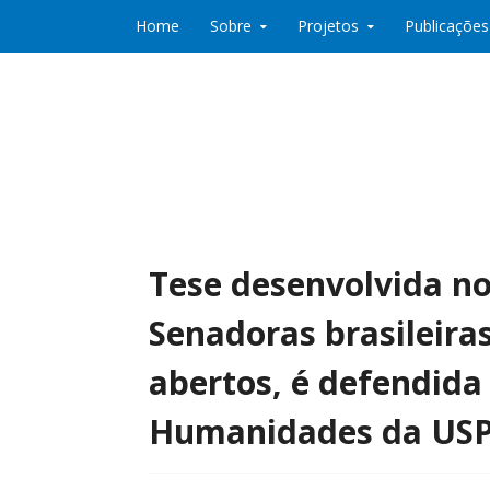
Skip to content
Home
Sobre
Projetos
Publicações
Co:Laboratório de Desenvolvimento e Partic
Co:Lab
Tese desenvolvida n
Senadoras brasileiras
abertos, é defendida 
Humanidades da USP