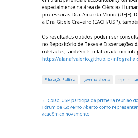
especialmente na área de Ciências Humana
professoras Dra. Amanda Muniz (UFJF), Dra
a Dra. Gisele Craveiro (EACH/USP), tamb
Os resultados obtidos podem ser consultad
no Repositório de Teses e Dissertações 
coletadas, também foi elaborado um infog
https://alanafvalerio.github.io/infografia
Educação Política
governo aberto
representaç
Post
←
Colab-USP participa da primeira reunião d
navigation
Fórum de Governo Aberto como representa
acadêmico novamente