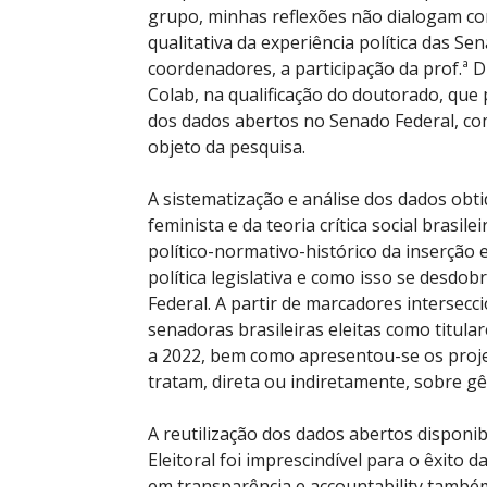
grupo, minhas reflexões não dialogam co
qualitativa da experiência política das Se
coordenadores, a participação da prof.ª 
Colab, na qualificação do doutorado, que
dos dados abertos no Senado Federal, c
objeto da pesquisa.
A sistematização e análise dos dados obti
feminista e da teoria crítica social brasi
político-normativo-histórico da inserção
política legislativa e como isso se desd
Federal. A partir de marcadores intersecci
senadoras brasileiras eleitas como titul
a 2022, bem como apresentou-se os proje
tratam, direta ou indiretamente, sobre g
A reutilização dos dados abertos disponi
Eleitoral foi imprescindível para o êxito
em transparência e accountability também