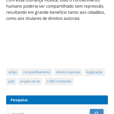
Com essa cobrança módica, todo o conhecimento
humano poderia ser compartilhado sem repressão,
resultando em grande benefício tanto aos cidadãos,
como aos titulares de direitos autorais.
artigo
compartilhamento
direitos autorais
legalização
p2p
projeto de lei
3.085 Comments
Pesquisa:
Search