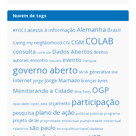
Nuvem de tags
Alemanha
acesso à informação
Brasil
#FGC3
COLAB
CGM
Caring my neighborhood
CGI
consulta
Dados Abertos
direitos
controle
evento
autorais
encontro
estudos
franquia
governo aberto
IA
IA generativa
IBM
Internet
Jorge Machado
jorge
licenças livres
OGP
Monitorando a Cidade
Nina Paley
participação
orçamento
opacidade
open data
plano de ação
pesquisa
políticas públicas
programa
projeto de lei
propriedade intelectual
pumpriedade intelectual
são paulo
relatórios
tecnopolítica
transCidadania