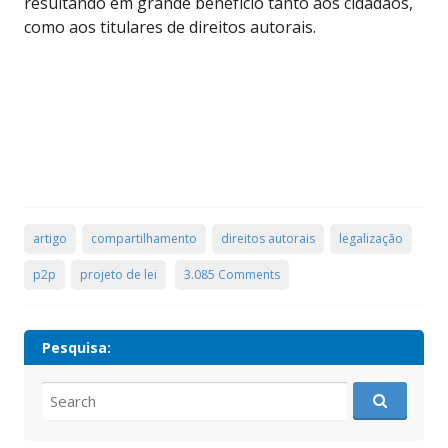
resultando em grande benefício tanto aos cidadãos,
como aos titulares de direitos autorais.
artigo
compartilhamento
direitos autorais
legalização
p2p
projeto de lei
3.085 Comments
Pesquisa:
Search
for: