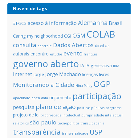
Nuvem de tags
Alemanha
acesso à informação
Brasil
#FGC3
COLAB
CGM
Caring my neighborhood
CGI
consulta
Dados Abertos
direitos
controle
evento
autorais
encontro
estudos
franquia
governo aberto
IA
IA generativa
IBM
Internet
Jorge Machado
jorge
licenças livres
OGP
Monitorando a Cidade
Nina Paley
participação
orçamento
opacidade
open data
plano de ação
pesquisa
políticas públicas
programa
projeto de lei
propriedade intelectual
pumpriedade intelectual
são paulo
relatórios
tecnopolítica
transCidadania
transparência
USP
transversalidade