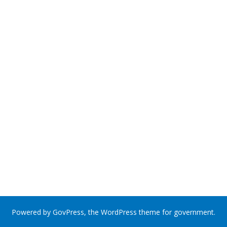
Powered by
GovPress
, the
WordPress
theme for government.