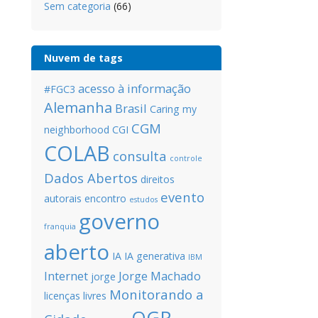
Sem categoria
(66)
Nuvem de tags
acesso à informação
#FGC3
Alemanha
Brasil
Caring my
CGM
neighborhood
CGI
COLAB
consulta
controle
Dados Abertos
direitos
evento
autorais
encontro
estudos
governo
franquia
aberto
IA
IA generativa
IBM
Internet
Jorge Machado
jorge
Monitorando a
licenças livres
OGP