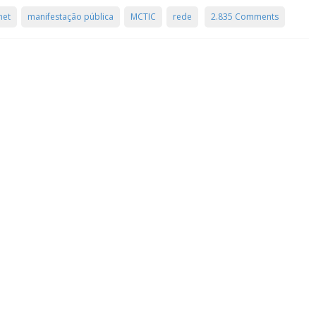
net
manifestação pública
MCTIC
rede
2.835 Comments