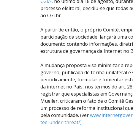
CGI/​-,
no último dia 18 de agosto, durant
processo eleitoral, decidiu-se que todas
ao CGI.br.
A partir de então, o próprio Comitê, emp
participação da sociedade, lançará uma c
documento contendo informações, diretr
estrutura de governança da Internet no Br
A mudança proposta visa minimizar a rep
governo, publicada de forma unilateral e 
periodicamente, formular e fomentar est
da internet no País, nos termos do art. 28
registrar que especialistas em Governan
Mueller, criticaram o fato de o Comitê Ges
um processo de reforma institucional qu
pela comunidade. (ver
www.​inte​rnet​gove​rn
tee-​unde​r-th​reat​/).