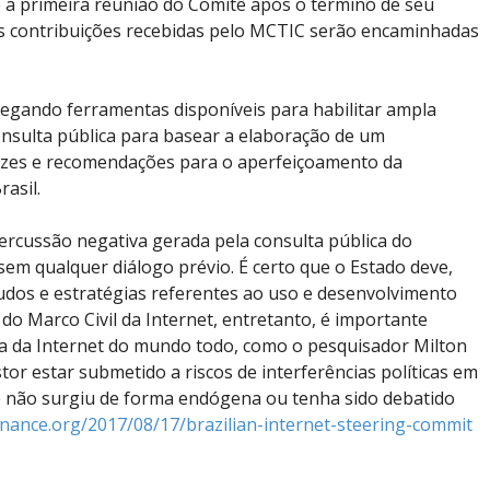
e a primeira reunião do Comitê após o término de seu
 as contribuições recebidas pelo MCTIC serão encaminhadas
regando ferramentas disponíveis para habilitar ampla
onsulta pública para basear a elaboração de um
izes e recomendações para o aperfeiçoamento da
asil.
ercussão negativa gerada pela consulta pública do
sem qualquer diálogo prévio. É certo que o Estado deve,
udos e estratégias referentes ao uso e desenvolvimento
 do Marco Civil da Internet, entretanto, é importante
ça da Internet do mundo todo, como o pesquisador Milton
tor estar submetido a riscos de interferências políticas em
e não surgiu de forma endógena ou tenha sido debatido
an​ce.o​rg/2​017/​08/1​7/br​azil​ian-​inte​rnet​-ste​erin​g-co​mmit​