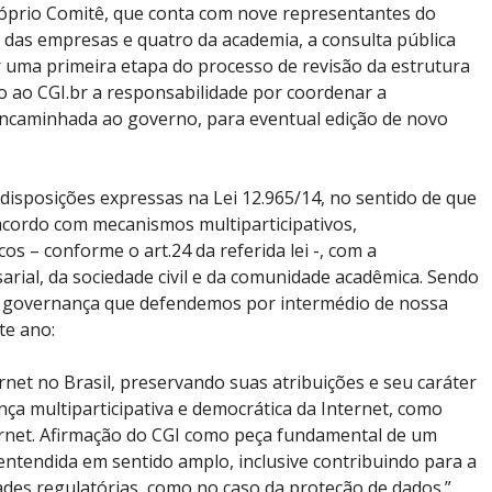
róprio Comitê, que conta com nove representantes do
o das empresas e quatro da academia, a consulta pública
r uma primeira etapa do processo de revisão da estrutura
o ao CGI.br a responsabilidade por coordenar a
encaminhada ao governo, para eventual edição de novo
 disposições expressas na Lei 12.965/14, no sentido de que
acordo com mecanismos multiparticipativos,
os – conforme o art.24 da referida lei -, com a
arial, da sociedade civil e da comunidade acadêmica. Sendo
a governança que defendemos por intermédio de nossa
te ano:
rnet no Brasil, preservando suas atribuições e seu caráter
ça multiparticipativa e democrática da Internet, como
ternet. Afirmação do CGI como peça fundamental de um
 entendida em sentido amplo, inclusive contribuindo para a
des regulatórias, como no caso da proteção de dados.”