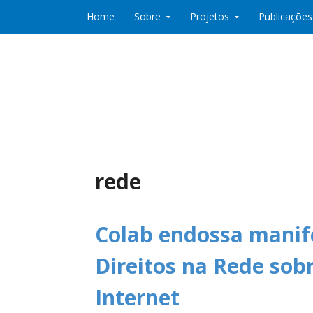
Skip to content
Home
Sobre
Projetos
Publicações
Co:Laboratório de Desenvolvimento e Partic
Co:Lab
rede
Colab endossa manife
Direitos na Rede sob
Internet