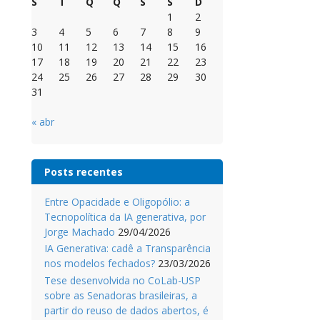
S
T
Q
Q
S
S
D
1
2
3
4
5
6
7
8
9
10
11
12
13
14
15
16
17
18
19
20
21
22
23
24
25
26
27
28
29
30
31
« abr
Posts recentes
Entre Opacidade e Oligopólio: a
Tecnopolítica da IA generativa, por
Jorge Machado
29/04/2026
IA Generativa: cadê a Transparência
nos modelos fechados?
23/03/2026
Tese desenvolvida no CoLab-USP
sobre as Senadoras brasileiras, a
partir do reuso de dados abertos, é