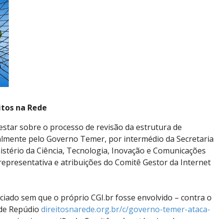
itos na Rede
estar sobre o processo de revisão da estrutura de
ralmente pelo Governo Temer, por intermédio da Secretaria
nistério da Ciência, Tecnologia, Inovação e Comunicações
 representativa e atribuições do Comitê Gestor da Internet
iciado sem que o próprio CGI.br fosse envolvido – contra o
 de Repúdio
dire​itos​nare​de.o​rg.b​r/c/​gove​rno-​teme​r-at​aca-​