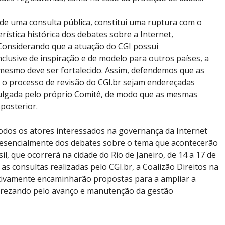
de uma consulta pública, constitui uma ruptura com o
rística histórica dos debates sobre a Internet,
Considerando que a atuação do CGI possui
clusive de inspiração e de modelo para outros países, a
 mesmo deve ser fortalecido. Assim, defendemos que as
 o processo de revisão do CGI.br sejam endereçadas
vulgada pelo próprio Comitê, de modo que as mesmas
posterior.
odos os atores interessados na governança da Internet
presencialmente dos debates sobre o tema que acontecerão
l, que ocorrerá na cidade do Rio de Janeiro, de 14 a 17 de
s consultas realizadas pelo CGI.br, a Coalizão Direitos na
tivamente encaminharão propostas para a ampliar a
 prezando pelo avanço e manutenção da gestão