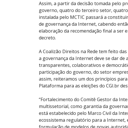
Assim, a partir da decisão tomada pelo p
governo, quatro do terceiro setor, quatr
instalada pelo MCTIC passará a constitui
de governança da Internet, cabendo entã
elaboração da recomendação final a ser 
decreto.
A Coalizão Direitos na Rede tem feito das
a governança da Internet deve se dar de 
transparentes, colaborativos e democrátic
participação do governo, do setor empres
assim, reiteramos um dos princípios par
Plataforma para as eleições do CGI.br des
“Fortalecimento do Comitê Gestor da Inte
multissetorial, como garantia da governan
está estabelecido pelo Marco Civil da In
ecossistema regulatório para a Internet,
formulação de modelos de novas autorida