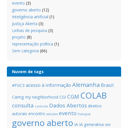
evento
(3)
governo aberto
(12)
Inteligência artificial
(1)
Justiça Aberta
(3)
Linhas de pesquisa
(3)
projeto
(8)
representação política
(1)
Sem categoria
(66)
Nuvem de tags
Alemanha
acesso à informação
Brasil
#FGC3
COLAB
CGM
Caring my neighborhood
CGI
consulta
Dados Abertos
direitos
controle
evento
autorais
encontro
estudos
franquia
governo aberto
IA
IA generativa
IBM