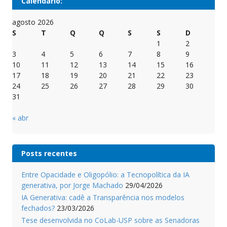
Calendário:
agosto 2026
S
T
Q
Q
S
S
D
1
2
3
4
5
6
7
8
9
10
11
12
13
14
15
16
17
18
19
20
21
22
23
24
25
26
27
28
29
30
31
« abr
Posts recentes
Entre Opacidade e Oligopólio: a Tecnopolítica da IA
generativa, por Jorge Machado
29/04/2026
IA Generativa: cadê a Transparência nos modelos
fechados?
23/03/2026
Tese desenvolvida no CoLab-USP sobre as Senadoras