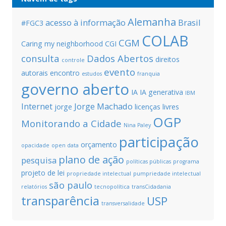
Alemanha
acesso à informação
Brasil
#FGC3
COLAB
CGM
Caring my neighborhood
CGI
consulta
Dados Abertos
direitos
controle
evento
autorais
encontro
estudos
franquia
governo aberto
IA
IA generativa
IBM
Internet
Jorge Machado
jorge
licenças livres
OGP
Monitorando a Cidade
Nina Paley
participação
orçamento
opacidade
open data
plano de ação
pesquisa
políticas públicas
programa
projeto de lei
propriedade intelectual
pumpriedade intelectual
são paulo
relatórios
tecnopolítica
transCidadania
transparência
USP
transversalidade