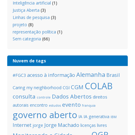
Inteligência artificial
(1)
Justiça Aberta
(3)
Linhas de pesquisa
(3)
projeto
(8)
representação política
(1)
Sem categoria
(66)
Nuvem de tags
Alemanha
acesso à informação
Brasil
#FGC3
COLAB
CGM
Caring my neighborhood
CGI
consulta
Dados Abertos
direitos
controle
evento
autorais
encontro
estudos
franquia
governo aberto
IA
IA generativa
IBM
Internet
Jorge Machado
jorge
licenças livres
OGP