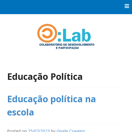
Skip
to
content
Co:Laboratório de Desenvolvimento e Participação
Co:Lab
Educação Política
Educação política na
escola
Posted on
25/07/2023
by
Gisele Craveiro