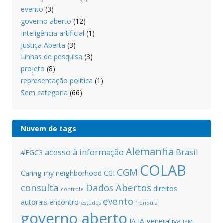
evento
(3)
governo aberto
(12)
Inteligência artificial
(1)
Justiça Aberta
(3)
Linhas de pesquisa
(3)
projeto
(8)
representação política
(1)
Sem categoria
(66)
Nuvem de tags
Alemanha
acesso à informação
Brasil
#FGC3
COLAB
CGM
Caring my neighborhood
CGI
consulta
Dados Abertos
direitos
controle
evento
autorais
encontro
estudos
franquia
governo aberto
IA
IA generativa
IBM