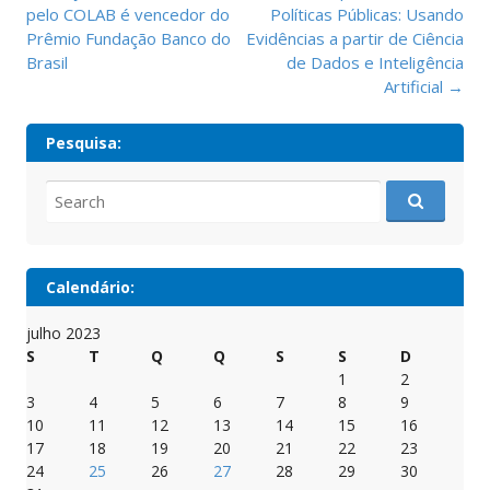
navigation
pelo COLAB é vencedor do
Políticas Públicas: Usando
Prêmio Fundação Banco do
Evidências a partir de Ciência
Brasil
de Dados e Inteligência
Artificial
→
Pesquisa:
Search
for:
Calendário:
julho 2023
S
T
Q
Q
S
S
D
1
2
3
4
5
6
7
8
9
10
11
12
13
14
15
16
17
18
19
20
21
22
23
24
25
26
27
28
29
30