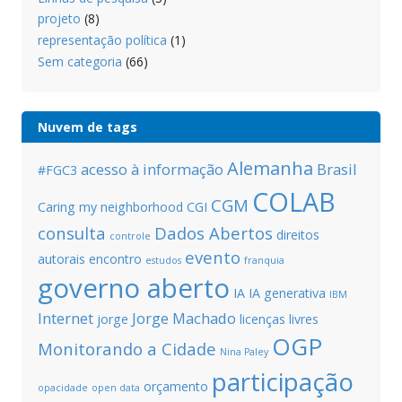
projeto
(8)
representação política
(1)
Sem categoria
(66)
Nuvem de tags
Alemanha
acesso à informação
Brasil
#FGC3
COLAB
CGM
Caring my neighborhood
CGI
consulta
Dados Abertos
direitos
controle
evento
autorais
encontro
estudos
franquia
governo aberto
IA
IA generativa
IBM
Internet
Jorge Machado
jorge
licenças livres
OGP
Monitorando a Cidade
Nina Paley
participação
orçamento
opacidade
open data