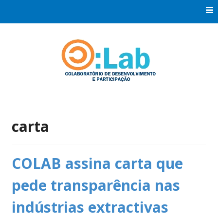
Skip
to
content
Co:Laboratório de Desenvolvimento e Participação
Co:Lab
carta
COLAB assina carta que
pede transparência nas
indústrias extractivas