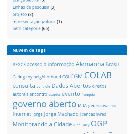
Linhas de pesquisa
(3)
projeto
(8)
representação política
(1)
Sem categoria
(66)
Nuvem de tags
Alemanha
acesso à informação
Brasil
#FGC3
COLAB
CGM
Caring my neighborhood
CGI
consulta
Dados Abertos
direitos
controle
evento
autorais
encontro
estudos
franquia
governo aberto
IA
IA generativa
IBM
Internet
Jorge Machado
jorge
licenças livres
OGP
Monitorando a Cidade
Nina Paley