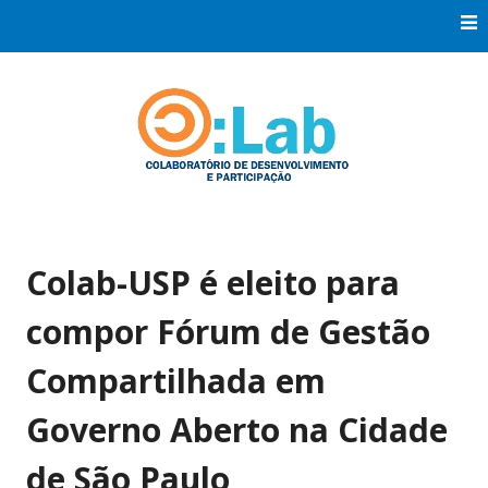
Skip
to
content
Co:Laboratório de Desenvolvimento e Participação
Co:Lab
Colab-USP é eleito para
compor Fórum de Gestão
Compartilhada em
Governo Aberto na Cidade
de São Paulo