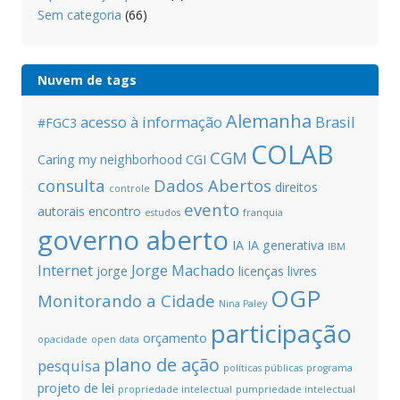
Sem categoria
(66)
Nuvem de tags
Alemanha
acesso à informação
Brasil
#FGC3
COLAB
CGM
Caring my neighborhood
CGI
consulta
Dados Abertos
direitos
controle
evento
autorais
encontro
estudos
franquia
governo aberto
IA
IA generativa
IBM
Internet
Jorge Machado
jorge
licenças livres
OGP
Monitorando a Cidade
Nina Paley
participação
orçamento
opacidade
open data
plano de ação
pesquisa
políticas públicas
programa
projeto de lei
propriedade intelectual
pumpriedade intelectual