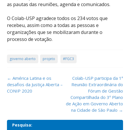
as pautas das reuniões, agenda e comunicados.
O Colab-USP agradece todos os 234 votos que
recebeu, assim como a todas as pessoas e
organizações que se mobilizaram durante o
processo de votação.
governo aberto
projeto
#FGC3
Post
←
América Latina e os
Colab-USP participa da 1ª
navigation
desafios da Justiça Aberta –
Reunião Extraordinária do
CONIP 2020
Fórum de Gestão
Compartilhada do 3º Plano
de Ação em Governo Aberto
na Cidade de São Paulo
→
Pesquisa: