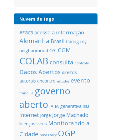
Nuvem de tags
acesso à informação
#FGC3
Alemanha
Brasil
Caring my
CGM
neighborhood
CGI
COLAB
consulta
controle
Dados Abertos
direitos
evento
autorais
encontro
estudos
governo
franquia
aberto
IA
IA generativa
IBM
Internet
Jorge Machado
jorge
Monitorando a
licenças livres
OGP
Cidade
Nina Paley