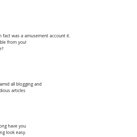
in fact was a amusement account it.
ble from you!
e?
 amid all blogging and
idious articles
long have you
ng look easy.