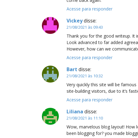
come back again.
Acesse para responder
Vickey
disse:
21/08/2021 às 09:43
Thank you for the good writeup. It 
Look advanced to far added agreea
However, how can we communicat
Acesse para responder
Bart
disse:
21/08/2021 às 10:32
Very quickly this site will be famous
site-building visitors, due to it’s fast
Acesse para responder
Liliana
disse:
21/08/2021 às 11:10
Wow, marvelous blog layout! How 
been blogging for? you made bloggi