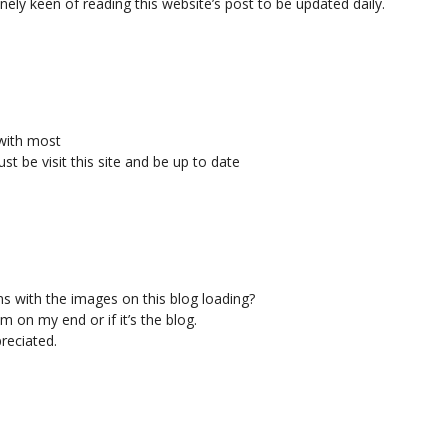
nely keen of reading this website’s post to be updated daily.
with most
t be visit this site and be up to date
 with the images on this blog loading?
lem on my end or if it’s the blog.
reciated.