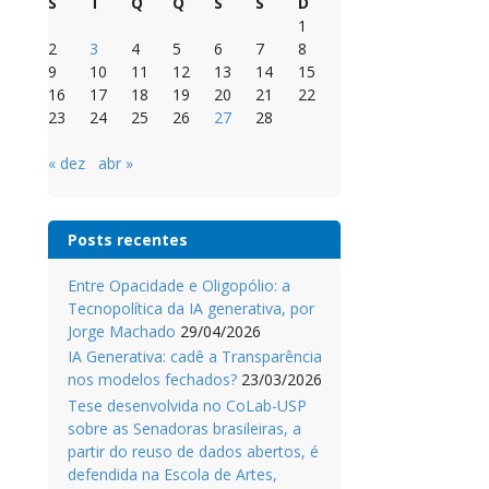
S
T
Q
Q
S
S
D
1
2
3
4
5
6
7
8
9
10
11
12
13
14
15
16
17
18
19
20
21
22
23
24
25
26
27
28
« dez
abr »
Posts recentes
Entre Opacidade e Oligopólio: a
Tecnopolítica da IA generativa, por
Jorge Machado
29/04/2026
IA Generativa: cadê a Transparência
nos modelos fechados?
23/03/2026
Tese desenvolvida no CoLab-USP
sobre as Senadoras brasileiras, a
partir do reuso de dados abertos, é
defendida na Escola de Artes,