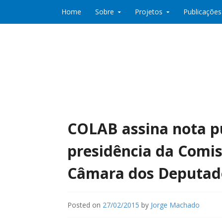
Skip to content
Home
Sobre
Projetos
Publicações
Co:Laboratório de Desenvolvimento e Partic
Co:Lab
COLAB assina nota pú
presidência da Comi
Câmara dos Deputad
Posted on
27/02/2015
by
Jorge Machado