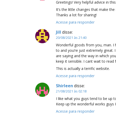
Greetings! Very helpful advice in this
It’s the little changes that make the
Thanks a lot for sharing!
Acesse para responder
Jill
disse:
20/08/2021 às 21:40
Wonderful goods from you, man. I h
to and you’re just extremely great. I
are saying and the way in which you 
keep it sensible. I cant wait to rea
This is actually a terrific website.
Acesse para responder
Shirleen
disse:
21/08/2021 às 02:18
I like what you guys tend to be up t
Keep up the wonderful works guys I’
Acesse para responder