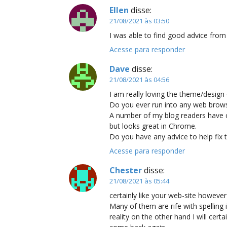
Ellen
disse:
21/08/2021 às 03:50
I was able to find good advice from
Acesse para responder
Dave
disse:
21/08/2021 às 04:56
I am really loving the theme/design 
Do you ever run into any web brows
A number of my blog readers have c
but looks great in Chrome.
Do you have any advice to help fix t
Acesse para responder
Chester
disse:
21/08/2021 às 05:44
certainly like your web-site however
Many of them are rife with spelling i
reality on the other hand I will certa