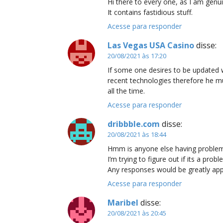
Hi there to every one, as I am genui
It contains fastidious stuff.
Acesse para responder
Las Vegas USA Casino
disse:
20/08/2021 às 17:20
If some one desires to be updated 
recent technologies therefore he mus
all the time.
Acesse para responder
dribbble.com
disse:
20/08/2021 às 18:44
Hmm is anyone else having problems
I’m trying to figure out if its a prob
Any responses would be greatly app
Acesse para responder
Maribel
disse:
20/08/2021 às 20:45