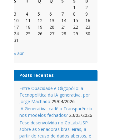
S
T
Q
Q
S
S
D
1
2
3
4
5
6
7
8
9
10
11
12
13
14
15
16
17
18
19
20
21
22
23
24
25
26
27
28
29
30
31
« abr
Posts recentes
Entre Opacidade e Oligopólio: a
Tecnopolítica da IA generativa, por
Jorge Machado
29/04/2026
IA Generativa: cadê a Transparência
nos modelos fechados?
23/03/2026
Tese desenvolvida no CoLab-USP
sobre as Senadoras brasileiras, a
partir do reuso de dados abertos, é