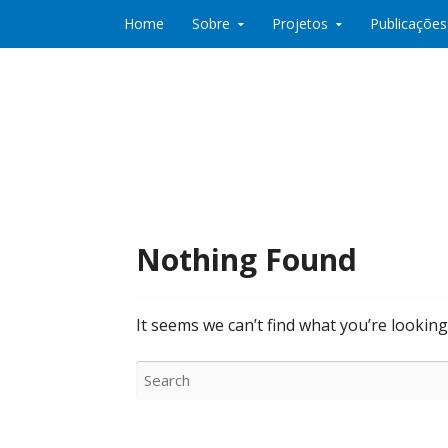
Skip to content
Home
Sobre
Projetos
Publicações
Co:Laboratório de Desenvolvimento e Partic
Co:Lab
Nothing Found
It seems we can’t find what you’re looking
Search
for: