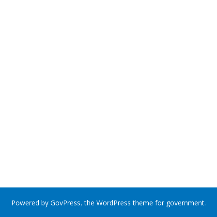
Powered by
GovPress
, the
WordPress
theme for government.