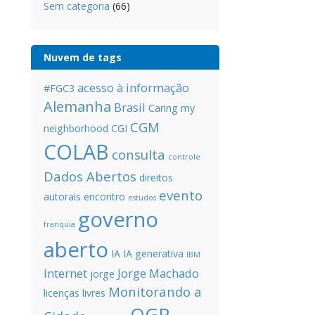
Sem categoria
(66)
Nuvem de tags
acesso à informação
#FGC3
Alemanha
Brasil
Caring my
CGM
neighborhood
CGI
COLAB
consulta
controle
Dados Abertos
direitos
evento
autorais
encontro
estudos
governo
franquia
aberto
IA
IA generativa
IBM
Internet
Jorge Machado
jorge
Monitorando a
licenças livres
OGP