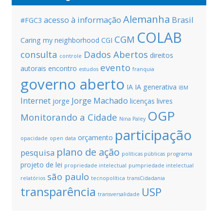
Alemanha
acesso à informação
Brasil
#FGC3
COLAB
CGM
Caring my neighborhood
CGI
consulta
Dados Abertos
direitos
controle
evento
autorais
encontro
estudos
franquia
governo aberto
IA
IA generativa
IBM
Internet
Jorge Machado
jorge
licenças livres
OGP
Monitorando a Cidade
Nina Paley
participação
orçamento
opacidade
open data
plano de ação
pesquisa
políticas públicas
programa
projeto de lei
propriedade intelectual
pumpriedade intelectual
são paulo
relatórios
tecnopolítica
transCidadania
transparência
USP
transversalidade