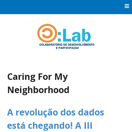
Skip
to
content
Co:Laboratório de Desenvolvimento e Participação
Co:Lab
Caring For My
Neighborhood
A revolução dos dados
está chegando! A III