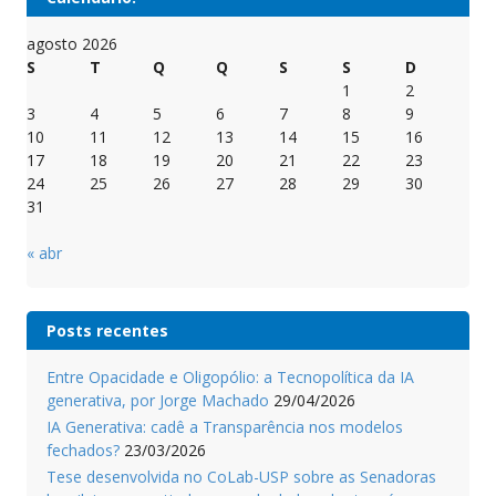
agosto 2026
S
T
Q
Q
S
S
D
1
2
3
4
5
6
7
8
9
10
11
12
13
14
15
16
17
18
19
20
21
22
23
24
25
26
27
28
29
30
31
« abr
Posts recentes
Entre Opacidade e Oligopólio: a Tecnopolítica da IA
generativa, por Jorge Machado
29/04/2026
IA Generativa: cadê a Transparência nos modelos
fechados?
23/03/2026
Tese desenvolvida no CoLab-USP sobre as Senadoras