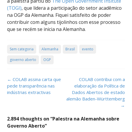
a palestra partiu do
The Open Government Insitute
(TOGI)
, que lidera a participação do setor acadêmico
na OGP da Alemanha. Fiquei satisfeito de poder
contribuir com alguns tijolinhos com esse processo
que se recém se inicia na Alemanha.
Sem categoria
Alemanha
Brasil
evento
governo aberto
OGP
Post
←
COLAB assina carta que
COLAB contribui com a
navigation
pede transparência nas
elaboração da Política de
indústrias extractivas
Dados Abertos de estado
alemão Baden-Württemberg
→
2.894 thoughts on “
Palestra na Alemanha sobre
Governo Aberto
”