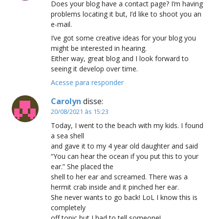
Does your blog have a contact page? I’m having
problems locating it but, I’d like to shoot you an
e-mail.
I’ve got some creative ideas for your blog you
might be interested in hearing.
Either way, great blog and I look forward to
seeing it develop over time.
Acesse para responder
Carolyn
disse:
20/08/2021 às 15:23
Today, I went to the beach with my kids. I found
a sea shell
and gave it to my 4 year old daughter and said
“You can hear the ocean if you put this to your
ear.” She placed the
shell to her ear and screamed. There was a
hermit crab inside and it pinched her ear.
She never wants to go back! LoL I know this is
completely
off topic but I had to tell someone!