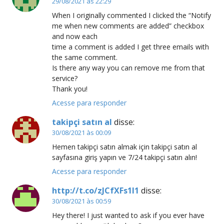
29/08/2021 às 22:29
When I originally commented I clicked the “Notify
me when new comments are added” checkbox
and now each
time a comment is added I get three emails with
the same comment.
Is there any way you can remove me from that
service?
Thank you!
Acesse para responder
takipçi satın al
disse:
30/08/2021 às 00:09
Hemen takipçi satın almak için takipçi satın al
sayfasına giriş yapın ve 7/24 takipçi satın alın!
Acesse para responder
http://t.co/zJCfXFs1I1
disse:
30/08/2021 às 00:59
Hey there! I just wanted to ask if you ever have