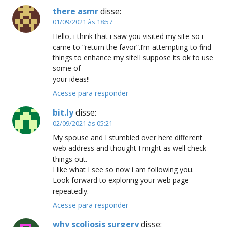
there asmr
disse:
01/09/2021 às 18:57
Hello, i think that i saw you visited my site so i
came to “return the favor”.I’m attempting to find
things to enhance my site!I suppose its ok to use
some of
your ideas!!
Acesse para responder
bit.ly
disse:
02/09/2021 às 05:21
My spouse and I stumbled over here different
web address and thought I might as well check
things out.
I like what I see so now i am following you.
Look forward to exploring your web page
repeatedly.
Acesse para responder
why scoliosis surgery
disse: