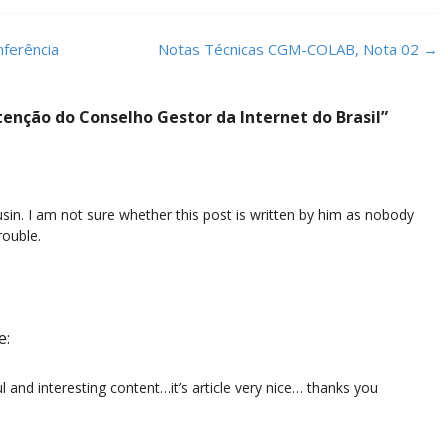
ferência
Notas Técnicas CGM-COLAB, Nota 02
→
nção do Conselho Gestor da Internet do Brasil
”
sin. I am not sure whether this post is written by him as nobody
rouble.
e:
l and interesting content…it’s article very nice… thanks you