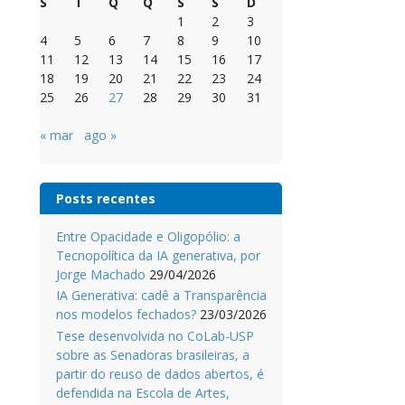
S
T
Q
Q
S
S
D
1
2
3
4
5
6
7
8
9
10
11
12
13
14
15
16
17
18
19
20
21
22
23
24
25
26
27
28
29
30
31
« mar
ago »
Posts recentes
Entre Opacidade e Oligopólio: a
Tecnopolítica da IA generativa, por
Jorge Machado
29/04/2026
IA Generativa: cadê a Transparência
nos modelos fechados?
23/03/2026
Tese desenvolvida no CoLab-USP
sobre as Senadoras brasileiras, a
partir do reuso de dados abertos, é
defendida na Escola de Artes,