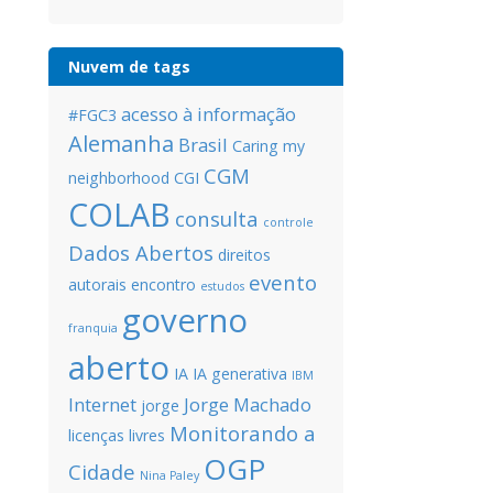
Nuvem de tags
acesso à informação
#FGC3
Alemanha
Brasil
Caring my
CGM
neighborhood
CGI
COLAB
consulta
controle
Dados Abertos
direitos
evento
autorais
encontro
estudos
governo
franquia
aberto
IA
IA generativa
IBM
Internet
Jorge Machado
jorge
Monitorando a
licenças livres
OGP
Cidade
Nina Paley