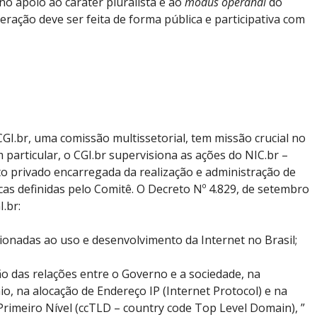
no apoio ao caráter pluralista e ao
modus operandi
do
ração deve ser feita de forma pública e participativa com
CGI.br, uma comissão multissetorial, tem missão crucial no
 particular, o CGI.br supervisiona as ações do NIC.br –
eito privado encarregada da realização e administração de
icas definidas pelo Comitê. O Decreto Nº 4.829, de setembro
.br:
acionadas ao uso e desenvolvimento da Internet no Brasil;
ão das relações entre o Governo e a sociedade, na
, na alocação de Endereço IP (Internet Protocol) e na
rimeiro Nível (ccTLD – country code Top Level Domain), ”