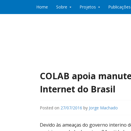
Skip to content
Home
Sobre
Projetos
Publicações
Co:Laboratório de Desenvolvimento e Partic
Co:Lab
COLAB apoia manute
Internet do Brasil
Posted on
27/07/2016
by
Jorge Machado
Devido às ameaças do governo interino d