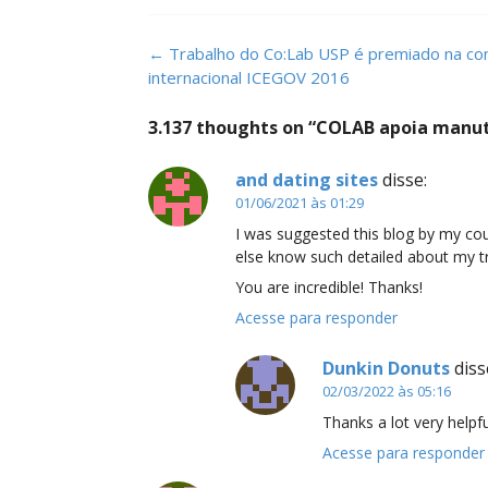
Post
←
Trabalho do Co:Lab USP é premiado na con
navigation
internacional ICEGOV 2016
3.137 thoughts on “
COLAB apoia manute
and dating sites
disse:
01/06/2021 às 01:29
I was suggested this blog by my cou
else know such detailed about my t
You are incredible! Thanks!
Acesse para responder
Dunkin Donuts
diss
02/03/2022 às 05:16
Thanks a lot very helpfu
Acesse para responder