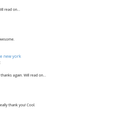
ill read on…
 Awesome.
ale new york
:
 thanks again. Will read on…
eally thank you! Cool.