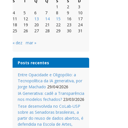
S
T
Q
Q
S
S
D
1
2
3
4
5
6
7
8
9
10
11
12
13
14
15
16
17
18
19
20
21
22
23
24
25
26
27
28
29
30
31
« dez
mar »
Posts recentes
Entre Opacidade e Oligopólio: a
Tecnopolítica da IA generativa, por
Jorge Machado
29/04/2026
IA Generativa: cadê a Transparência
nos modelos fechados?
23/03/2026
Tese desenvolvida no CoLab-USP
sobre as Senadoras brasileiras, a
partir do reuso de dados abertos, é
defendida na Escola de Artes,