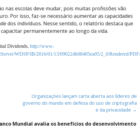
o nas escolas deve mudar, pois muitas profissões vão
uturo. Por isso, faz-se necessário aumentar as capacidades
dade dos indivíduos. Nesse sentido, o relatório destaca que
e capacitar permanentemente ao longo da vida.
tal Dividends
.
http://www-
ntServer/WDSP/IB/2016/01/13/090224b08405ea05/2_0/Rendered/PDF/
Organizações lançam carta aberta aos líderes de
governo do mundo em defesa do uso de criptografia
e da privacidade
→
Banco Mundial avalia os benefícios do desenvolvimento