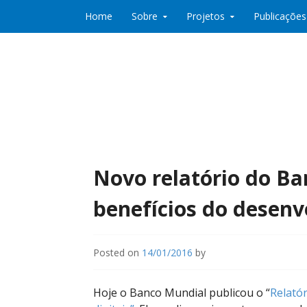
Skip to content
Home
Sobre
Projetos
Publicações
Co:Laboratório de Desenvolvimento e Partic
Co:Lab
Novo relatório do Ba
benefícios do desenv
Posted on
14/01/2016
by
Hoje o Banco Mundial publicou o “
Relató