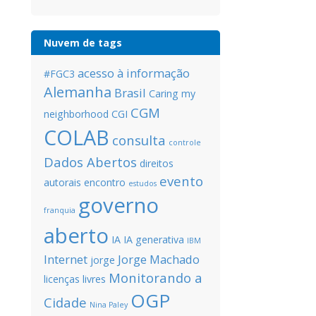
Nuvem de tags
acesso à informação
#FGC3
Alemanha
Brasil
Caring my
CGM
neighborhood
CGI
COLAB
consulta
controle
Dados Abertos
direitos
evento
autorais
encontro
estudos
governo
franquia
aberto
IA
IA generativa
IBM
Internet
Jorge Machado
jorge
Monitorando a
licenças livres
OGP
Cidade
Nina Paley