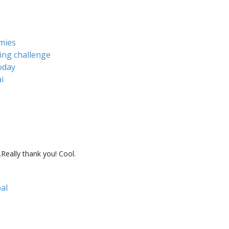
mies
ing challenge
today
i
Really thank you! Cool.
pal