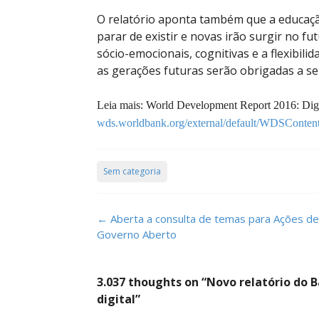
O relatório aponta também que a educaçã
parar de existir e novas irão surgir no f
sócio-emocionais, cognitivas e a flexibili
as gerações futuras serão obrigadas a s
Leia mais:
World Development Report 2016: Digi
wds.worldbank.org/external/default/WDSConte
Sem categoria
Post
←
Aberta a consulta de temas para Ações de
navigation
Governo Aberto
3.037 thoughts on “
Novo relatório do 
digital
”